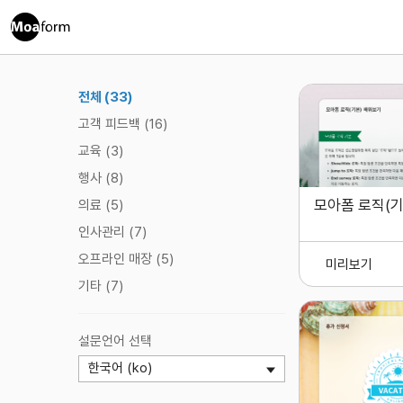
전체 (33)
고객 피드백 (16)
교육 (3)
행사 (8)
모아폼 로직(기
의료 (5)
인사관리 (7)
오프라인 매장 (5)
미리보기
기타 (7)
설문언어 선택
한국어 (ko)