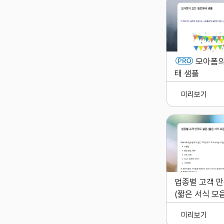
모아폼의
태 샘플
미리보기
업종별 고객 
(짧은 서식 모음
미리보기